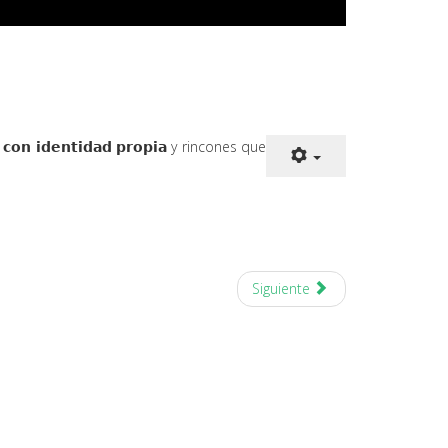
𝘀 𝗰𝗼𝗻 𝗶𝗱𝗲𝗻𝘁𝗶𝗱𝗮𝗱 𝗽𝗿𝗼𝗽𝗶𝗮 y rincones que
Siguiente