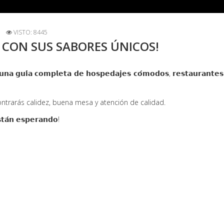
VISTO: 8445
A CON SUS SABORES ÚNICOS!
 𝗴𝘂𝗶́𝗮 𝗰𝗼𝗺𝗽𝗹𝗲𝘁𝗮 𝗱𝗲 𝗵𝗼𝘀𝗽𝗲𝗱𝗮𝗷𝗲𝘀 𝗰𝗼́𝗺𝗼𝗱𝗼𝘀, 𝗿𝗲𝘀𝘁𝗮𝘂𝗿𝗮𝗻𝘁𝗲
trarás calidez, buena mesa y atención de calidad.
𝘁𝗮́𝗻 𝗲𝘀𝗽𝗲𝗿𝗮𝗻𝗱𝗼!