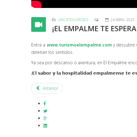
UNCATEGORISED
24 ABRIL 2025
¡EL EMPALME TE ESPER
Entra a
www.turismoelempalme.com
y descubre 𝘂𝗻𝗮
deleitan los sentidos.
Ya sea por descanso o aventura, en El Empalme encon
¡𝗘𝗹 𝘀𝗮𝗯𝗼𝗿 𝘆 𝗹𝗮 𝗵𝗼𝘀𝗽𝗶𝘁𝗮𝗹𝗶𝗱𝗮𝗱 𝗲𝗺𝗽𝗮𝗹𝗺𝗲𝗻𝘀𝗲 𝘁𝗲 𝗲
Anterior