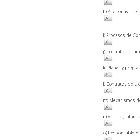
h) Auditorías in
i) Procesos de C
j) Contratos inc
k) Planes y pro
l) Contratos de c
m) Mecanismos d
n) Viáticos, infor
o) Responsable d