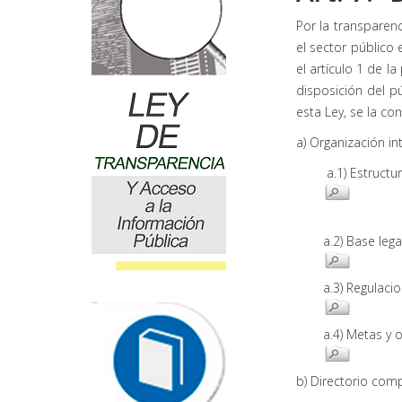
Por la transparen
el sector público 
el artículo 1 de l
disposición del p
esta Ley, se la co
a) Organización i
a.1) Estruct
a.2) Base leg
a.3) Regulac
a.4) Metas y 
b) Directorio comp