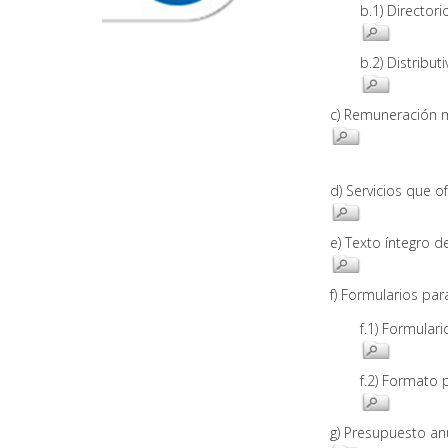
b.1) Director
b.2) Distribu
c) Remuneración 
d) Servicios que 
e) Texto íntegro 
f) Formularios par
f.1) Formula
f.2) Formato 
g) Presupuesto 