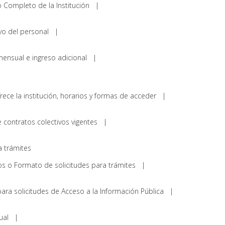
io Completo de la Institución |
tivo del personal |
mensual e ingreso adicional |
ofrece la institución, horarios y formas de acceder |
de contratos colectivos vigentes |
a trámites
rios o Formato de solicitudes para trámites |
para solicitudes de Acceso a la Información Pública |
anual |