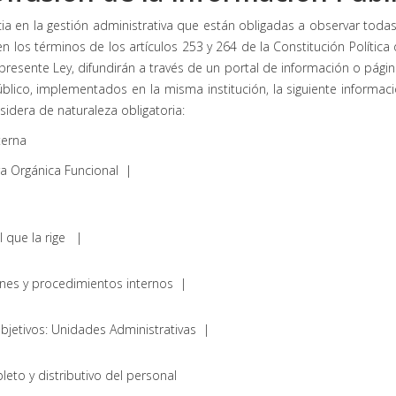
cia en la gestión administrativa que están obligadas a observar toda
en los términos de los artículos 253 y 264 de la Constitución Políti
a presente Ley, difundirán a través de un portal de información o pá
úblico, implementados en la misma institución, la siguiente informa
nsidera de naturaleza obligatoria:
nterna
ura Orgánica Funcional |
al que la rige |
iones y procedimientos internos |
objetivos: Unidades Administrativas |
leto y distributivo del personal