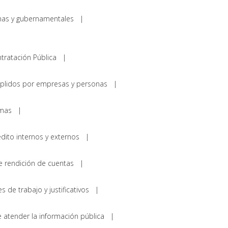
ternas y gubernamentales |
ontratación Pública |
umplidos por empresas y personas |
gramas |
rédito internos y externos |
e rendición de cuentas |
mes de trabajo y justificativos |
e atender la información pública |