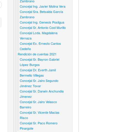
Zambrano
Concejal Ing. Javier Molina Vera
Concejal Sra. Betsaida García
Zambrano
Concejal Ing. Genesis Posligua
Concejal Sr. Antonio Cool Murillo
Concejal Lcda. Magdalena
Vernaza
Concejal Ec. Ernesto Cantos
Cedeño
Rendición de cuentas 2021
Concejal Sr. Bayron Gabriel
López Burgos
Concejal Dr. Everth Jamil
Bermello Villegas
Concejal Sr. Jairo Segundo
Jiménez Tovar
Concejal Sr. Darwin Anchundia
Jimenez
Concejal Sr. Jairo Velasco
Barreiro
Concejal Sr. Vicente Macias
Risco
Concejal Sr. Paco Romero
Pinargote