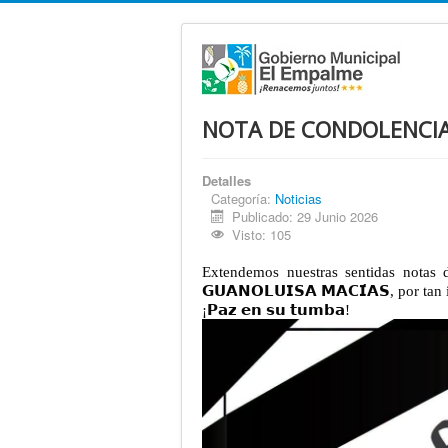
NOTA DE CONDOLENCI
Detalles
Categoría:
Noticias
Publicado: 29 Junio 2026
Visto: 105
Extendemos nuestras sentidas notas d
𝗚𝗨𝗔𝗡𝗢𝗟𝗨𝗜𝗦𝗔 𝗠𝗔𝗖𝗜́𝗔𝗦, por tan
¡𝗣𝗮𝘇 𝗲𝗻 𝘀𝘂 𝘁𝘂𝗺𝗯𝗮!