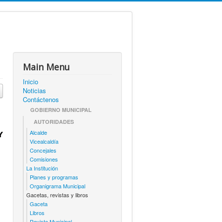
Main Menu
Inicio
Noticias
Contáctenos
GOBIERNO MUNICIPAL
AUTORIDADES
Alcalde

Vicealcaldía
Concejales
Comisiones
La Institución
Planes y programas
Organigrama Municipal
Gacetas, revistas y libros
Gaceta
Libros
Revista Municipal