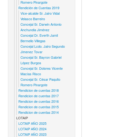
Romero Pinargote
Rendición de Cuentas 2019
Vice-alcalde Sr. Jairo Vidal
Velasco Barreiro
Concejal Sr. Darwin Antonio
Anchundia Jiménez
Concejal Dr. Everth Jamil
Bermello Villegas
Concejal Lcdo. Jairo Segundo
Jimenez Tovar
Concejal Sr. Bayron Gabriel
López Burgos
Concejal Sr. Dolores Vicente
Macías Risco
Concejal Sr. César Paquito
Romero Pinargote
Rendicion de cuentas 2018
Rendicion de cuentas 2017
Rendicion de cuentas 2016
Rendicion de cuentas 2015
Rendicion de cuentas 2014
LOTAIP
LOTAIP AÑO 2025
LOTAIP AÑO 2024
LOTAIP AÑO 2023