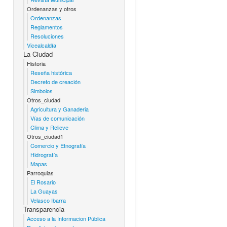
Ordenanzas y otros
Ordenanzas
Reglamentos
Resoluciones
Vicealcaldía
La Ciudad
Historia
Reseña histórica
Decreto de creación
Simbolos
Otros_ciudad
Agricultura y Ganaderia
Vías de comunicación
Clima y Relieve
Otros_ciudad1
Comercio y Etnografía
Hidrografía
Mapas
Parroquias
El Rosario
La Guayas
Velasco Ibarra
Transparencia
Acceso a la Informacion Pública