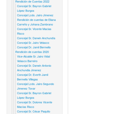
Rendición de Cuentas 2022
Concejal Sr. Bayron Gabriel
López Burgos
Concejal Lcdo. Jairo Jimenez
Rendición de cuentas de Eliana
Carreño y Johana Zambrano
Concejal Sr. Vicente Macias
Risco
Concejal Sr. Darwin Anchundía
Concejal Sr. Jairo Velasco
Concejal Dr. Jamil Bermello
Rendición de cuentas 2020
Vice-Alcalde Sr. Jairo Vidal
Velasco Barreiro
Concejal Sr. Darwin Antonio
Anchundia Jimenez
Concejal Dr. Everth Jamil
Bermello Villegas
Concejal Lcdo. Jairo Segundo
Jimenez Tovar
Concejal Sr. Bayron Gabriel
López Burgos
Concejal Sr. Dolores Vicente
Macías Risco
Concejal Sr. César Paquito