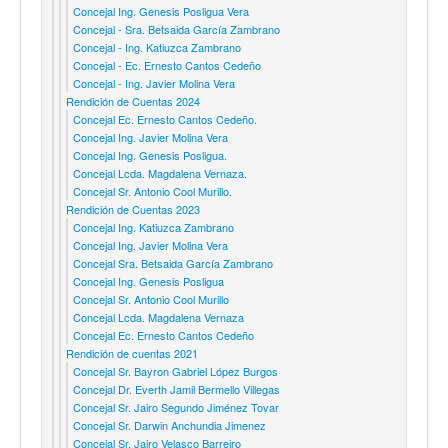
Concejal Ing. Genesis Posligua Vera
Concejal - Sra. Betsaida García Zambrano
Concejal - Ing. Katiuzca Zambrano
Concejal - Ec. Ernesto Cantos Cedeño
Concejal - Ing. Javier Molina Vera
Rendición de Cuentas 2024
Concejal Ec. Ernesto Cantos Cedeño.
Concejal Ing. Javier Molina Vera
Concejal Ing. Genesis Posligua.
Concejal Lcda. Magdalena Vernaza.
Concejal Sr. Antonio Cool Murillo.
Rendición de Cuentas 2023
Concejal Ing. Katiuzca Zambrano
Concejal Ing. Javier Molina Vera
Concejal Sra. Betsaida García Zambrano
Concejal Ing. Genesis Posligua
Concejal Sr. Antonio Cool Murillo
Concejal Lcda. Magdalena Vernaza
Concejal Ec. Ernesto Cantos Cedeño
Rendición de cuentas 2021
Concejal Sr. Bayron Gabriel López Burgos
Concejal Dr. Everth Jamil Bermello Villegas
Concejal Sr. Jairo Segundo Jiménez Tovar
Concejal Sr. Darwin Anchundia Jimenez
Concejal Sr. Jairo Velasco Barreiro