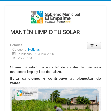
MANTÉN LIMPIO TU SOLAR
Detalles
Categoría:
Noticias
Publicado: 02 Junio 2026
Visto: 104
Si eres propietario de un solar sin construcción, recuerda
mantenerlo limpio y libre de maleza.
𝗘𝘃𝗶𝘁𝗮 𝘀𝗮𝗻𝗰𝗶𝗼𝗻𝗲𝘀 𝘆 𝗰𝗼𝗻𝘁𝗿𝗶𝗯𝘂𝘆𝗲 𝗮𝗹 𝗯𝗶𝗲𝗻𝗲𝘀𝘁𝗮𝗿 𝗱𝗲
𝘁𝗼𝗱𝗼𝘀.