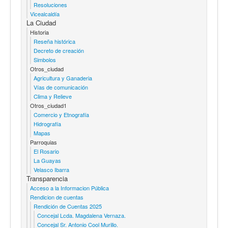
Resoluciones
Vicealcaldía
La Ciudad
Historia
Reseña histórica
Decreto de creación
Simbolos
Otros_ciudad
Agricultura y Ganaderia
Vías de comunicación
Clima y Relieve
Otros_ciudad1
Comercio y Etnografía
Hidrografía
Mapas
Parroquias
El Rosario
La Guayas
Velasco Ibarra
Transparencia
Acceso a la Informacion Pública
Rendicion de cuentas
Rendición de Cuentas 2025
Concejal Lcda. Magdalena Vernaza.
Concejal Sr. Antonio Cool Murillo.