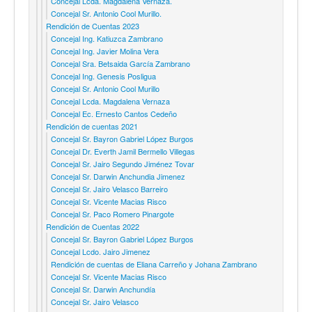
Concejal Lcda. Magdalena Vernaza.
Concejal Sr. Antonio Cool Murillo.
Rendición de Cuentas 2023
Concejal Ing. Katiuzca Zambrano
Concejal Ing. Javier Molina Vera
Concejal Sra. Betsaida García Zambrano
Concejal Ing. Genesis Posligua
Concejal Sr. Antonio Cool Murillo
Concejal Lcda. Magdalena Vernaza
Concejal Ec. Ernesto Cantos Cedeño
Rendición de cuentas 2021
Concejal Sr. Bayron Gabriel López Burgos
Concejal Dr. Everth Jamil Bermello Villegas
Concejal Sr. Jairo Segundo Jiménez Tovar
Concejal Sr. Darwin Anchundia Jimenez
Concejal Sr. Jairo Velasco Barreiro
Concejal Sr. Vicente Macias Risco
Concejal Sr. Paco Romero Pinargote
Rendición de Cuentas 2022
Concejal Sr. Bayron Gabriel López Burgos
Concejal Lcdo. Jairo Jimenez
Rendición de cuentas de Eliana Carreño y Johana Zambrano
Concejal Sr. Vicente Macias Risco
Concejal Sr. Darwin Anchundía
Concejal Sr. Jairo Velasco