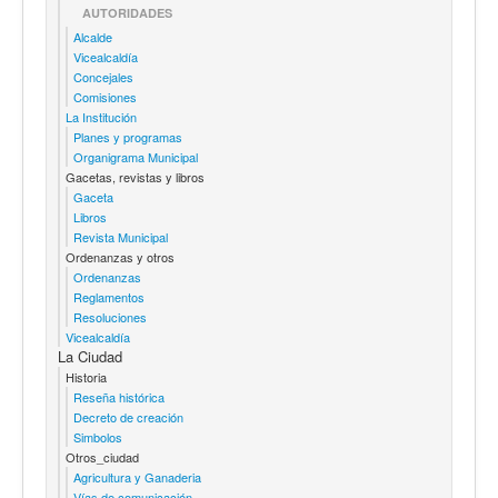
AUTORIDADES
Alcalde
Vicealcaldía
Concejales
Comisiones
La Institución
Planes y programas
Organigrama Municipal
Gacetas, revistas y libros
Gaceta
Libros
Revista Municipal
Ordenanzas y otros
Ordenanzas
Reglamentos
Resoluciones
Vicealcaldía
La Ciudad
Historia
Reseña histórica
Decreto de creación
Simbolos
Otros_ciudad
Agricultura y Ganaderia
Vías de comunicación