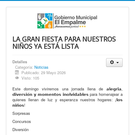
LA GRAN FIESTA PARA NUESTROS
NIÑOS YA ESTÁ LISTA
Detalles
Categoría:
Noticias
Publicado: 29 Mayo 2026
Visto: 105
Este domingo viviremos una jornada llena de 𝗮𝗹𝗲𝗴𝗿𝗶́𝗮,
𝗱𝗶𝘃𝗲𝗿𝘀𝗶𝗼́𝗻 𝘆 𝗺𝗼𝗺𝗲𝗻𝘁𝗼𝘀 𝗶𝗻𝗼𝗹𝘃𝗶𝗱𝗮𝗯𝗹𝗲𝘀 para homenajear a
quienes llenan de luz y esperanza nuestros hogares: ¡𝗹𝗼𝘀
𝗻𝗶𝗻̃𝗼𝘀!
Sorpresas
Concursos
Diversión