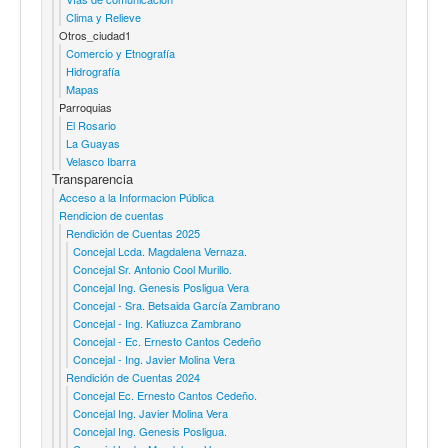
Clima y Relieve
Otros_ciudad1
Comercio y Etnografía
Hidrografía
Mapas
Parroquias
El Rosario
La Guayas
Velasco Ibarra
Transparencia
Acceso a la Informacion Pública
Rendicion de cuentas
Rendición de Cuentas 2025
Concejal Lcda. Magdalena Vernaza.
Concejal Sr. Antonio Cool Murillo.
Concejal Ing. Genesis Posligua Vera
Concejal - Sra. Betsaida García Zambrano
Concejal - Ing. Katiuzca Zambrano
Concejal - Ec. Ernesto Cantos Cedeño
Concejal - Ing. Javier Molina Vera
Rendición de Cuentas 2024
Concejal Ec. Ernesto Cantos Cedeño.
Concejal Ing. Javier Molina Vera
Concejal Ing. Genesis Posligua.