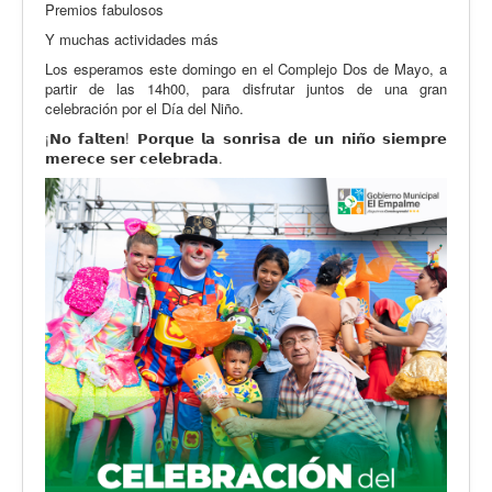
Premios fabulosos
Y muchas actividades más
Los esperamos este domingo en el Complejo Dos de Mayo, a
partir de las 14h00, para disfrutar juntos de una gran
celebración por el Día del Niño.
¡𝗡𝗼 𝗳𝗮𝗹𝘁𝗲𝗻! 𝗣𝗼𝗿𝗾𝘂𝗲 𝗹𝗮 𝘀𝗼𝗻𝗿𝗶𝘀𝗮 𝗱𝗲 𝘂𝗻 𝗻𝗶𝗻̃𝗼 𝘀𝗶𝗲𝗺𝗽𝗿𝗲
𝗺𝗲𝗿𝗲𝗰𝗲 𝘀𝗲𝗿 𝗰𝗲𝗹𝗲𝗯𝗿𝗮𝗱𝗮.