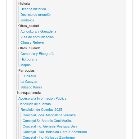
Historia
Reseña histórica
Decreto de creación
Simbolos
Otros_ciudad
Agricultura y Ganaderia
Vías de comunicación
Clima y Relieve
Otros_ciudad1
Comercio y Etnografía
Hidrografía
Mapas
Parroquias
El Rosario
La Guayas
Velasco Ibarra
Transparencia
Acceso a la Informacion Pública
Rendicion de cuentas
Rendición de Cuentas 2025
Concejal Lcda. Magdalena Vernaza.
Concejal Sr. Antonio Cool Murillo.
Concejal Ing. Genesis Posligua Vera
Concejal - Sra. Betsaida García Zambrano
Concejal - Ing. Katiuzca Zambrano