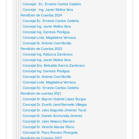
Concejal - Ec. Ernesto Cantos Cedeño
Concejal - Ing. Javier Molina Vera
Rendición de Cuentas 2024
Concejal Ec. Ernesto Cantos Cedeño.
Concejal Ing. Javier Molina Vera
Concejal Ing. Genesis Posligua.
Concejal Lcda. Magdalena Vernaza.
Concejal Sr. Antonio Cool Murillo.
Rendición de Cuentas 2023
Concejal Ing. Katiuzca Zambrano
Concejal Ing. Javier Molina Vera
Concejal Sra. Betsaida García Zambrano
Concejal Ing. Genesis Posligua
Concejal Sr. Antonio Cool Murillo
Concejal Lcda. Magdalena Vernaza
Concejal Ec. Ernesto Cantos Cedeño
Rendición de cuentas 2021
Concejal Sr. Bayron Gabriel López Burgos
Concejal Dr. Everth Jamil Bermello Villegas
Concejal Sr. Jairo Segundo Jiménez Tovar
Concejal Sr. Darwin Anchundia Jimenez
Concejal Sr. Jairo Velasco Barreiro
Concejal Sr. Vicente Macias Risco
Concejal Sr. Paco Romero Pinargote
Rendición de Cuentas 2022