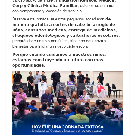
𝗖𝗼𝗿𝗽 𝘆 𝗖𝗹𝗶́𝗻𝗶𝗰𝗮 𝗠𝗲́𝗱𝗶𝗰𝗮 𝗙𝗮𝗺𝗶𝗹𝗶𝗮𝗿, quienes se sumaron
con compromiso y vocación de servicio.
Durante esta jornada, nuestros pequeños accedieron 𝗱𝗲
𝗺𝗮𝗻𝗲𝗿𝗮 𝗴𝗿𝗮𝘁𝘂𝗶𝘁𝗮 𝗮 𝗰𝗼𝗿𝘁𝗲𝘀 𝗱𝗲 𝗰𝗮𝗯𝗲𝗹𝗹𝗼, 𝗮𝗿𝗿𝗲𝗴𝗹𝗼 𝗱𝗲
𝘂𝗻̃𝗮𝘀, 𝗰𝗼𝗻𝘀𝘂𝗹𝘁𝗮𝘀 𝗺𝗲́𝗱𝗶𝗰𝗮𝘀, 𝗲𝗻𝘁𝗿𝗲𝗴𝗮 𝗱𝗲 𝗺𝗲𝗱𝗶𝗰𝗶𝗻𝗮𝘀,
𝗰𝗵𝗲𝗾𝘂𝗲𝗼𝘀 𝗼𝗱𝗼𝗻𝘁𝗼𝗹𝗼́𝗴𝗶𝗰𝗼𝘀 𝘆 𝗰𝗮𝗿𝘁𝘂𝗰𝗵𝗲𝗿𝗮𝘀 𝗲𝘀𝗰𝗼𝗹𝗮𝗿𝗲𝘀,
preparándose no solo con útiles, sino con confianza y
bienestar para iniciar un nuevo ciclo escolar.
𝗣𝗼𝗿𝗾𝘂𝗲 𝗰𝘂𝗮𝗻𝗱𝗼 𝗰𝘂𝗶𝗱𝗮𝗺𝗼𝘀 𝗮 𝗻𝘂𝗲𝘀𝘁𝗿𝗼𝘀 𝗻𝗶𝗻̃𝗼𝘀,
𝗲𝘀𝘁𝗮𝗺𝗼𝘀 𝗰𝗼𝗻𝘀𝘁𝗿𝘂𝘆𝗲𝗻𝗱𝗼 𝘂𝗻 𝗳𝘂𝘁𝘂𝗿𝗼 𝗰𝗼𝗻 𝗺𝗮́𝘀
𝗼𝗽𝗼𝗿𝘁𝘂𝗻𝗶𝗱𝗮𝗱𝗲𝘀.