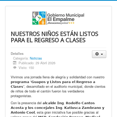
NUESTROS NIÑOS ESTÁN LISTOS
PARA EL REGRESO A CLASES
Detalles
Categoría:
Noticias
Publicado: 29 Abril 2026
Visto: 150
Vivimos una jornada llena de alegría y solidaridad con nuestro
𝗽𝗿𝗼𝗴𝗿𝗮𝗺𝗮 “𝗚𝘂𝗮𝗽𝗼𝘀 𝘆 𝗟𝗶𝘀𝘁𝗼𝘀 𝗽𝗮𝗿𝗮 𝗲𝗹 𝗥𝗲𝗴𝗿𝗲𝘀𝗼 𝗮
𝗖𝗹𝗮𝘀𝗲𝘀”, desarrollado en el auditorio municipal, donde cientos
de niños de todo el cantón fueron los verdaderos
protagonistas.
Con la presencia del 𝗮𝗹𝗰𝗮𝗹𝗱𝗲 𝗜𝗻𝗴. 𝗥𝗼𝗱𝗼𝗹𝗳𝗼 𝗖𝗮𝗻𝘁𝗼𝘀
𝗔𝗰𝗼𝘀𝘁𝗮 𝘆 𝗹𝗼𝘀 𝗰𝗼𝗻𝗰𝗲𝗷𝗮𝗹𝗲𝘀 𝗜𝗻𝗴. 𝗞𝗮𝘁𝗶𝘂𝘀𝗰𝗮 𝗭𝗮𝗺𝗯𝗿𝗮𝗻𝗼 𝘆
𝗔𝗻𝘁𝗼𝗻𝗶𝗼 𝗖𝗼𝗼𝗹, esta gran iniciativa fue posible gracias al
valioso apoyo del 𝗠𝗦𝗣, 𝗙𝘂𝗻𝗱𝗮𝗰𝗶𝗼́𝗻 𝗥𝗲𝗻𝗮𝗰𝗲, 𝗠𝗲𝗱𝗶𝗰𝗮𝗹