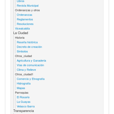
Libros
Revista Municipal
Ordenanzas y otros
Ordenanzas
Reglamentos
Resoluciones
Vicealcaldía
La Ciudad
Historia
Reseña histórica
Decreto de creación
Simbolos
Otros_ciudad
Agricultura y Ganaderia
Vías de comunicación
Clima y Relieve
Otros_ciudad1
Comercio y Etnografía
Hidrografía
Mapas
Parroquias
El Rosario
La Guayas
Velasco Ibarra
Transparencia