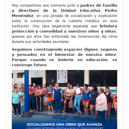
Hoy compartimos ese momento junto a 𝗽𝗮𝗱𝗿𝗲𝘀 𝗱𝗲 𝗳𝗮𝗺𝗶𝗹𝗶𝗮
𝘆 𝗱𝗶𝗿𝗲𝗰𝘁𝗶𝘃𝗼𝘀 𝗱𝗲 𝗹𝗮 𝗨𝗻𝗶𝗱𝗮𝗱 𝗘𝗱𝘂𝗰𝗮𝘁𝗶𝘃𝗮 𝗣𝗲𝗱𝗿𝗼
𝗠𝗲𝗻𝗲́𝗻𝗱𝗲𝘇, en una jornada de socialización y explicación
sobre la construcción de la cubierta metálica en esta
institución. Una obra largamente esperada que 𝗯𝗿𝗶𝗻𝗱𝗮𝗿𝗮́
𝗽𝗿𝗼𝘁𝗲𝗰𝗰𝗶𝗼́𝗻 𝘆 𝗰𝗼𝗺𝗼𝗱𝗶𝗱𝗮𝗱 𝗮 𝗻𝘂𝗲𝘀𝘁𝗿𝗼𝘀 𝗻𝗶𝗻̃𝗼𝘀 𝘆 𝗻𝗶𝗻̃𝗮𝘀,
quienes por años han enfrentado las inclemencias del clima
durante sus actividades escolares.
𝗦𝗲𝗴𝘂𝗶𝗺𝗼𝘀 𝗰𝗼𝗻𝘀𝘁𝗿𝘂𝘆𝗲𝗻𝗱𝗼 𝗲𝘀𝗽𝗮𝗰𝗶𝗼𝘀 𝗱𝗶𝗴𝗻𝗼𝘀, 𝘀𝗲𝗴𝘂𝗿𝗼𝘀
𝘆 𝗽𝗲𝗻𝘀𝗮𝗱𝗼𝘀 𝗲𝗻 𝗲𝗹 𝗯𝗶𝗲𝗻𝗲𝘀𝘁𝗮𝗿 𝗱𝗲 𝗻𝘂𝗲𝘀𝘁𝗿𝗮 𝗻𝗶𝗻̃𝗲𝘇.
𝗣𝗼𝗿𝗾𝘂𝗲 𝗰𝘂𝗮𝗻𝗱𝗼 𝘀𝗲 𝗶𝗻𝘃𝗶𝗲𝗿𝘁𝗲 𝗲𝗻 𝗲𝗱𝘂𝗰𝗮𝗰𝗶𝗼́𝗻, 𝘀𝗲
𝗰𝗼𝗻𝘀𝘁𝗿𝘂𝘆𝗲 𝗳𝘂𝘁𝘂𝗿𝗼.