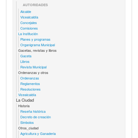
AUTORIDADES
Alcalde
Vicealcaldía
Concejales
Comisiones
La Institución
Planes y programas
Organigrama Municipal
Gacetas, revistas y libros
Gaceta
Libros
Revista Municipal
Ordenanzas y otros
Ordenanzas
Reglamentos
Resoluciones
Vicealcaldía
La Ciudad
Historia
Reseña histórica
Decreto de creación
Simbolos
Otros_ciudad
Agricultura y Ganaderia