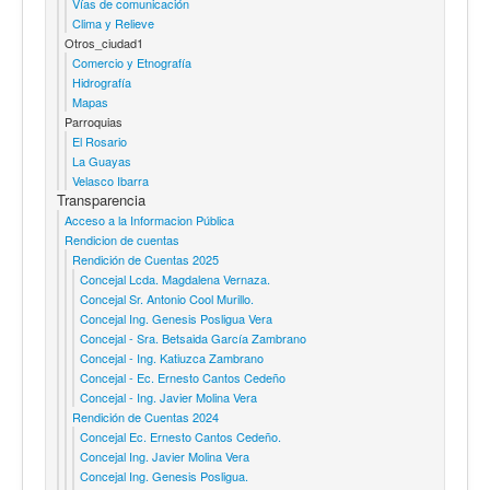
Vías de comunicación
Clima y Relieve
Otros_ciudad1
Comercio y Etnografía
Hidrografía
Mapas
Parroquias
El Rosario
La Guayas
Velasco Ibarra
Transparencia
Acceso a la Informacion Pública
Rendicion de cuentas
Rendición de Cuentas 2025
Concejal Lcda. Magdalena Vernaza.
Concejal Sr. Antonio Cool Murillo.
Concejal Ing. Genesis Posligua Vera
Concejal - Sra. Betsaida García Zambrano
Concejal - Ing. Katiuzca Zambrano
Concejal - Ec. Ernesto Cantos Cedeño
Concejal - Ing. Javier Molina Vera
Rendición de Cuentas 2024
Concejal Ec. Ernesto Cantos Cedeño.
Concejal Ing. Javier Molina Vera
Concejal Ing. Genesis Posligua.