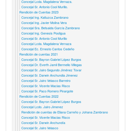
Concejal Lcda. Magdalena Vernaza.
Concejal Sr. Antonio Cool Murillo.
Rendición de Cuentas 2023
Concejal Ing. Katiuzca Zambrano
Concejal Ing. Javier Molina Vera
Concejal Sra. Betsaida García Zambrano
Concejal Ing. Genesis Posligua
Concejal Sr. Antonio Cool Murillo
Concejal Lcda. Magdalena Vernaza
Concejal Ec. Ernesto Cantos Cedeño
Rendición de cuentas 2021
Concejal Sr. Bayron Gabriel López Burgos
Concejal Dr. Everth Jamil Bermello Villegas
Concejal Sr. Jairo Segundo Jiménez Tovar
Concejal Sr. Darwin Anchundia Jimenez
Concejal Sr. Jairo Velasco Barreiro
Concejal Sr. Vicente Macias Risco
Concejal Sr. Paco Romero Pinargote
Rendición de Cuentas 2022
Concejal Sr. Bayron Gabriel López Burgos
Concejal Lcdo. Jairo Jimenez
Rendición de cuentas de Eliana Carreño y Johana Zambrano
Concejal Sr. Vicente Macias Risco
Concejal Sr. Darwin Anchundía
Concejal Sr. Jairo Velasco