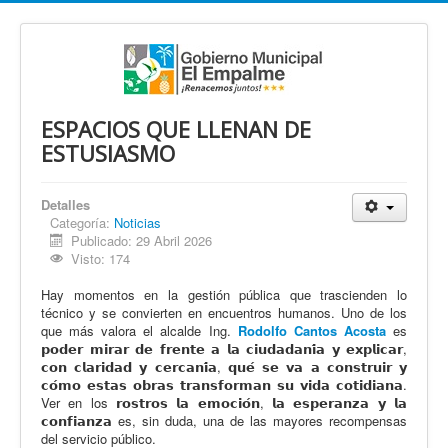
ESPACIOS QUE LLENAN DE
ESTUSIASMO
Detalles
Categoría:
Noticias
Publicado: 29 Abril 2026
Visto: 174
Hay momentos en la gestión pública que trascienden lo
técnico y se convierten en encuentros humanos. Uno de los
que más valora el alcalde Ing.
Rodolfo Cantos Acosta
es
𝗽𝗼𝗱𝗲𝗿 𝗺𝗶𝗿𝗮𝗿 𝗱𝗲 𝗳𝗿𝗲𝗻𝘁𝗲 𝗮 𝗹𝗮 𝗰𝗶𝘂𝗱𝗮𝗱𝗮𝗻𝗶́𝗮 𝘆 𝗲𝘅𝗽𝗹𝗶𝗰𝗮𝗿,
𝗰𝗼𝗻 𝗰𝗹𝗮𝗿𝗶𝗱𝗮𝗱 𝘆 𝗰𝗲𝗿𝗰𝗮𝗻𝗶́𝗮, 𝗾𝘂𝗲́ 𝘀𝗲 𝘃𝗮 𝗮 𝗰𝗼𝗻𝘀𝘁𝗿𝘂𝗶𝗿 𝘆
𝗰𝗼́𝗺𝗼 𝗲𝘀𝘁𝗮𝘀 𝗼𝗯𝗿𝗮𝘀 𝘁𝗿𝗮𝗻𝘀𝗳𝗼𝗿𝗺𝗮𝗻 𝘀𝘂 𝘃𝗶𝗱𝗮 𝗰𝗼𝘁𝗶𝗱𝗶𝗮𝗻𝗮.
Ver en los 𝗿𝗼𝘀𝘁𝗿𝗼𝘀 𝗹𝗮 𝗲𝗺𝗼𝗰𝗶𝗼́𝗻, 𝗹𝗮 𝗲𝘀𝗽𝗲𝗿𝗮𝗻𝘇𝗮 𝘆 𝗹𝗮
𝗰𝗼𝗻𝗳𝗶𝗮𝗻𝘇𝗮 es, sin duda, una de las mayores recompensas
del servicio público.