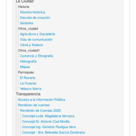
La Ciudad
Historia
Reseña histórica
Decreto de creación
Simbolos
Otros_ciudad
Agricultura y Ganaderia
Vías de comunicación
Clima y Relieve
Otros_ciudad1
Comercio y Etnografía
Hidrografía
Mapas
Parroquias
El Rosario
La Guayas
Velasco Ibarra
Transparencia
Acceso a la Informacion Pública
Rendicion de cuentas
Rendición de Cuentas 2025
Concejal Lcda. Magdalena Vernaza.
Concejal Sr. Antonio Cool Murillo.
Concejal Ing. Genesis Posligua Vera
Concejal - Sra. Betsaida García Zambrano