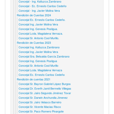
Concejal - Ing. Katiuzca Zambrano
Concejal - Ec. Ernesto Cantos Cedeño
Concejal - Ing. Javier Molina Vera
Rendición de Cuentas 2024
Concejal Ec. Ernesto Cantos Cedeño.
Concejal Ing. Javier Molina Vera
Concejal Ing. Genesis Posligua.
Concejal Lcda. Magdalena Vernaza.
Concejal Sr. Antonio Cool Murillo.
Rendición de Cuentas 2023
Concejal Ing. Katiuzca Zambrano
Concejal Ing. Javier Molina Vera
Concejal Sra. Betsaida García Zambrano
Concejal Ing. Genesis Posligua
Concejal Sr. Antonio Cool Murillo
Concejal Lcda. Magdalena Vernaza
Concejal Ec. Ernesto Cantos Cedeño
Rendición de cuentas 2021
Concejal Sr. Bayron Gabriel López Burgos
Concejal Dr. Everth Jamil Bermello Villegas
Concejal Sr. Jairo Segundo Jiménez Tovar
Concejal Sr. Darwin Anchundia Jimenez
Concejal Sr. Jairo Velasco Barreiro
Concejal Sr. Vicente Macias Risco
Concejal Sr. Paco Romero Pinargote