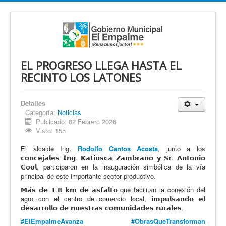
EL PROGRESO LLEGA HASTA EL
RECINTO LOS LATONES
Detalles
Categoría:
Noticias
Publicado: 02 Febrero 2026
Visto: 155
El alcalde Ing.
Rodolfo Cantos Acosta
, junto a los
𝗰𝗼𝗻𝗰𝗲𝗷𝗮𝗹𝗲𝘀 𝗜𝗻𝗴. 𝗞𝗮𝘁𝗶𝘂𝘀𝗰𝗮 𝗭𝗮𝗺𝗯𝗿𝗮𝗻𝗼 𝘆 𝗦𝗿. 𝗔𝗻𝘁𝗼𝗻𝗶𝗼
𝗖𝗼𝗼𝗹, participaron en la inauguración simbólica de la vía
principal de este importante sector productivo.
𝗠𝗮́𝘀 𝗱𝗲 𝟭.𝟴 𝗸𝗺 𝗱𝗲 𝗮𝘀𝗳𝗮𝗹𝘁𝗼 que facilitan la conexión del
agro con el centro de comercio local, 𝗶𝗺𝗽𝘂𝗹𝘀𝗮𝗻𝗱𝗼 𝗲𝗹
𝗱𝗲𝘀𝗮𝗿𝗿𝗼𝗹𝗹𝗼 𝗱𝗲 𝗻𝘂𝗲𝘀𝘁𝗿𝗮𝘀 𝗰𝗼𝗺𝘂𝗻𝗶𝗱𝗮𝗱𝗲𝘀 𝗿𝘂𝗿𝗮𝗹𝗲𝘀.
#ElEmpalmeAvanza
#ObrasQueTransforman