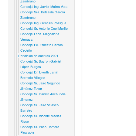
Zambrano
Concejal Ing. Javier Molina Vera
Concejal Sra. Betsaida García
Zambrano
Concejal Ing. Genesis Posligua
Concejal Sr. Antonio Cool Murillo
Concejal Lcda. Magdalena
Vernaza
Concejal Ec. Ernesto Cantos
Cedeño
Rendición de cuentas 2021
Concejal Sr. Bayron Gabriel
López Burgos
Concejal Dr. Everth Jamil
Bermello Villegas
Concejal Sr. Jairo Segundo
Jiménez Tovar
Concejal Sr. Darwin Anchundia
Jimenez
Concejal Sr. Jairo Velasco
Barreiro
Concejal Sr. Vicente Macias
Risco
Concejal Sr. Paco Romero
Pinargote