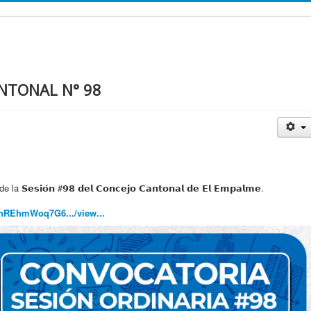
NTONAL N° 98
𝘀𝗶𝗼́𝗻 #𝟵𝟴 𝗱𝗲𝗹 𝗖𝗼𝗻𝗰𝗲𝗷𝗼 𝗖𝗮𝗻𝘁𝗼𝗻𝗮𝗹 𝗱𝗲 𝗘𝗹 𝗘𝗺𝗽𝗮𝗹𝗺𝗲.
TnREhmWoq7G6.../view...