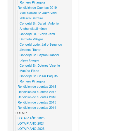
Romero Pinargote
Rendición de Cuentas 2019
Vice-alcalde Sr. Jairo Vidal
Velasco Barreiro
Concejal Sr. Darwin Antonio
Anchundia Jiménez
Concejal Dr. Everth Jamil
Bermello Villegas
Concejal Lcdo. Jairo Segundo
Jimenez Tovar
Concejal Sr. Bayron Gabriel
López Burgos
Concejal Sr. Dolores Vicente
Macías Risco
Concejal Sr. César Paquito
Romero Pinargote
Rendicion de cuentas 2018
Rendicion de cuentas 2017
Rendicion de cuentas 2016
Rendicion de cuentas 2015
Rendicion de cuentas 2014
LOTAIP
LOTAIP AÑO 2025
LOTAIP AÑO 2024
LOTAIP AÑO 2023