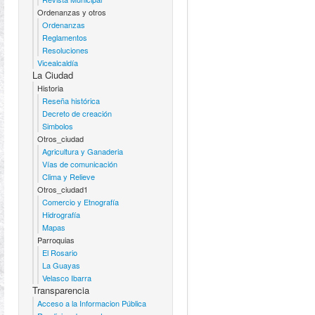
Ordenanzas y otros
Ordenanzas
Reglamentos
Resoluciones
Vicealcaldía
La Ciudad
Historia
Reseña histórica
Decreto de creación
Simbolos
Otros_ciudad
Agricultura y Ganaderia
Vías de comunicación
Clima y Relieve
Otros_ciudad1
Comercio y Etnografía
Hidrografía
Mapas
Parroquias
El Rosario
La Guayas
Velasco Ibarra
Transparencia
Acceso a la Informacion Pública