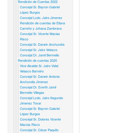
Rendición de Cuentas 2022
Concejal Sr. Bayron Gabriel
López Burgos
Concejal Lcdo. Jairo Jimenez
Rendición de cuentas de Eliana
Carreño y Johana Zambrano
Concejal Sr. Vicente Macias
Risco
Concejal Sr. Darwin Anchundía
Concejal Sr. Jairo Velasco
Concejal Dr. Jamil Bermello
Rendición de cuentas 2020
Vice-Alcalde Sr. Jairo Vidal
Velasco Barreiro
Concejal Sr. Darwin Antonio
Anchundia Jimenez
Concejal Dr. Everth Jamil
Bermello Villegas
Concejal Lcdo. Jairo Segundo
Jimenez Tovar
Concejal Sr. Bayron Gabriel
López Burgos
Concejal Sr. Dolores Vicente
Macías Risco
Concejal Sr. César Paquito