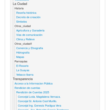
La Ciudad
Historia
Reseña histórica
Decreto de creación
Simbolos
Otros_ciudad
Agricultura y Ganaderia
Vías de comunicación
Clima y Relieve
Otros_ciudad1
Comercio y Etnografía
Hidrografía
Mapas
Parroquias
El Rosario
La Guayas
Velasco Ibarra
Transparencia
Acceso a la Informacion Pública
Rendicion de cuentas
Rendición de Cuentas 2025
Concejal Lcda. Magdalena Vernaza.
Concejal Sr. Antonio Cool Murillo.
Concejal Ing. Genesis Posligua Vera
Concejal - Sra. Betsaida García Zambrano