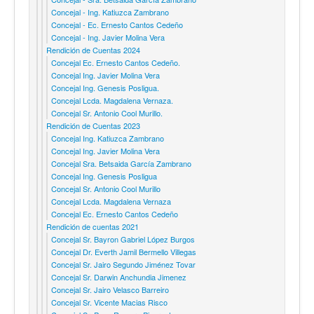
Concejal - Ing. Katiuzca Zambrano
Concejal - Ec. Ernesto Cantos Cedeño
Concejal - Ing. Javier Molina Vera
Rendición de Cuentas 2024
Concejal Ec. Ernesto Cantos Cedeño.
Concejal Ing. Javier Molina Vera
Concejal Ing. Genesis Posligua.
Concejal Lcda. Magdalena Vernaza.
Concejal Sr. Antonio Cool Murillo.
Rendición de Cuentas 2023
Concejal Ing. Katiuzca Zambrano
Concejal Ing. Javier Molina Vera
Concejal Sra. Betsaida García Zambrano
Concejal Ing. Genesis Posligua
Concejal Sr. Antonio Cool Murillo
Concejal Lcda. Magdalena Vernaza
Concejal Ec. Ernesto Cantos Cedeño
Rendición de cuentas 2021
Concejal Sr. Bayron Gabriel López Burgos
Concejal Dr. Everth Jamil Bermello Villegas
Concejal Sr. Jairo Segundo Jiménez Tovar
Concejal Sr. Darwin Anchundia Jimenez
Concejal Sr. Jairo Velasco Barreiro
Concejal Sr. Vicente Macias Risco