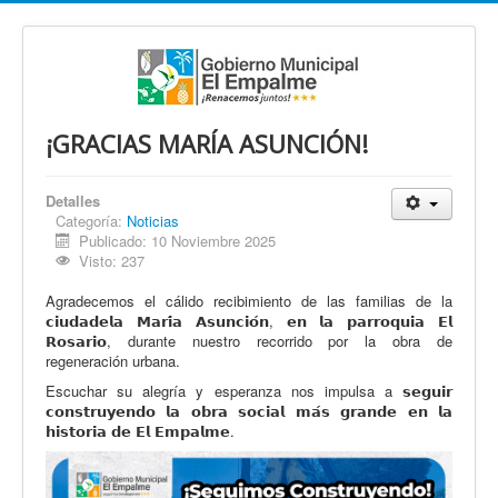
¡GRACIAS MARÍA ASUNCIÓN!
Detalles
Categoría:
Noticias
Publicado: 10 Noviembre 2025
Visto: 237
Agradecemos el cálido recibimiento de las familias de la
𝗰𝗶𝘂𝗱𝗮𝗱𝗲𝗹𝗮 𝗠𝗮𝗿𝗶́𝗮 𝗔𝘀𝘂𝗻𝗰𝗶𝗼́𝗻, 𝗲𝗻 𝗹𝗮 𝗽𝗮𝗿𝗿𝗼𝗾𝘂𝗶𝗮 𝗘𝗹
𝗥𝗼𝘀𝗮𝗿𝗶𝗼, durante nuestro recorrido por la obra de
regeneración urbana.
Escuchar su alegría y esperanza nos impulsa a 𝘀𝗲𝗴𝘂𝗶𝗿
𝗰𝗼𝗻𝘀𝘁𝗿𝘂𝘆𝗲𝗻𝗱𝗼 𝗹𝗮 𝗼𝗯𝗿𝗮 𝘀𝗼𝗰𝗶𝗮𝗹 𝗺𝗮́𝘀 𝗴𝗿𝗮𝗻𝗱𝗲 𝗲𝗻 𝗹𝗮
𝗵𝗶𝘀𝘁𝗼𝗿𝗶𝗮 𝗱𝗲 𝗘𝗹 𝗘𝗺𝗽𝗮𝗹𝗺𝗲.