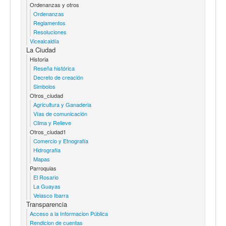
Ordenanzas y otros
Ordenanzas
Reglamentos
Resoluciones
Vicealcaldía
La Ciudad
Historia
Reseña histórica
Decreto de creación
Simbolos
Otros_ciudad
Agricultura y Ganaderia
Vías de comunicación
Clima y Relieve
Otros_ciudad1
Comercio y Etnografía
Hidrografía
Mapas
Parroquias
El Rosario
La Guayas
Velasco Ibarra
Transparencia
Acceso a la Informacion Pública
Rendicion de cuentas