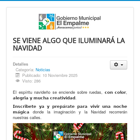
SE VIENE ALGO QUE ILUMINARÁ LA
NAVIDAD
Detalles
Categoría:
Noticias
Publicado: 10 Noviembre 2025
Visto: 286
El espíritu navideño se enciende sobre ruedas, 𝗰𝗼𝗻 𝗰𝗼𝗹𝗼𝗿,
𝗮𝗹𝗲𝗴𝗿𝗶́𝗮 𝘆 𝗺𝘂𝗰𝗵𝗮 𝗰𝗿𝗲𝗮𝘁𝗶𝘃𝗶𝗱𝗮𝗱.
𝗜𝗻𝘀𝗰𝗿𝗶́𝗯𝗲𝘁𝗲 𝘆𝗮 𝘆 𝗽𝗿𝗲𝗽𝗮́𝗿𝗮𝘁𝗲 𝗽𝗮𝗿𝗮 𝘃𝗶𝘃𝗶𝗿 𝘂𝗻𝗮 𝗻𝗼𝗰𝗵𝗲
𝗺𝗮́𝗴𝗶𝗰𝗮 donde la imaginación y la Navidad recorrerán
nuestras calles.