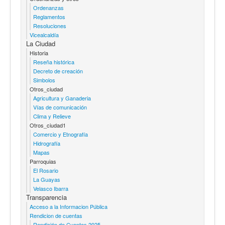
Ordenanzas
Reglamentos
Resoluciones
Vicealcaldía
La Ciudad
Historia
Reseña histórica
Decreto de creación
Simbolos
Otros_ciudad
Agricultura y Ganaderia
Vías de comunicación
Clima y Relieve
Otros_ciudad1
Comercio y Etnografía
Hidrografía
Mapas
Parroquias
El Rosario
La Guayas
Velasco Ibarra
Transparencia
Acceso a la Informacion Pública
Rendicion de cuentas
Rendición de Cuentas 2025