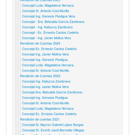
Concejal Lcda. Magdalena Vernaza.
Concejal Sr. Antonio Cool Murillo.
Concejal Ing. Genesis Posligua Vera
Concejal - Sra. Betsaida García Zambrano
Concejal - Ing. Katiuzca Zambrano
Concejal - Ec. Ernesto Cantos Cedeño
Concejal - Ing. Javier Molina Vera
Rendición de Cuentas 2024
Concejal Ec. Ernesto Cantos Cedeño.
Concejal Ing. Javier Molina Vera
Concejal Ing. Genesis Posligua.
Concejal Lcda. Magdalena Vernaza.
Concejal Sr. Antonio Cool Murillo.
Rendición de Cuentas 2023
Concejal Ing. Katiuzca Zambrano
Concejal Ing. Javier Molina Vera
Concejal Sra. Betsaida García Zambrano
Concejal Ing. Genesis Posligua
Concejal Sr. Antonio Cool Murillo
Concejal Lcda. Magdalena Vernaza
Concejal Ec. Ernesto Cantos Cedeño
Rendición de cuentas 2021
Concejal Sr. Bayron Gabriel López Burgos
Concejal Dr. Everth Jamil Bermello Villegas