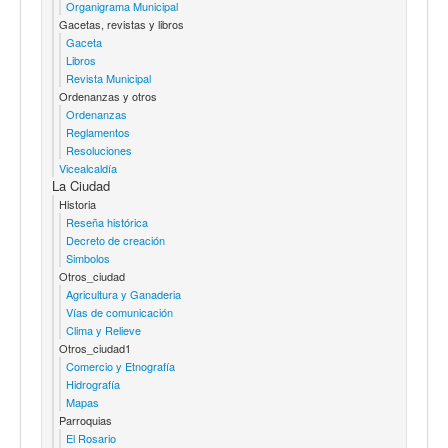
Organigrama Municipal
Gacetas, revistas y libros
Gaceta
Libros
Revista Municipal
Ordenanzas y otros
Ordenanzas
Reglamentos
Resoluciones
Vicealcaldía
La Ciudad
Historia
Reseña histórica
Decreto de creación
Simbolos
Otros_ciudad
Agricultura y Ganaderia
Vías de comunicación
Clima y Relieve
Otros_ciudad1
Comercio y Etnografía
Hidrografía
Mapas
Parroquias
El Rosario