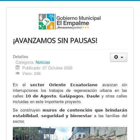
¡AVANZAMOS SIN PAUSAS!
Detalles
Categoría:
Noticias
Publicado: 07 Octubre 2025
Visto: 236
En el 𝘀𝗲𝗰𝘁𝗼𝗿 𝗢𝗿𝗶𝗲𝗻𝘁𝗲 𝗘𝗰𝘂𝗮𝘁𝗼𝗿𝗶𝗮𝗻𝗼 avanzan sin
interrupciones los trabajos de regeneración urbana en las
calles 𝟭𝟬 𝗱𝗲 𝗔𝗴𝗼𝘀𝘁𝗼, 𝗚𝗮𝗹𝗮́𝗽𝗮𝗴𝗼𝘀, 𝗗𝗮𝘂𝗹𝗲 y otras calles
incluidas en este importante proyecto.
Se construyen 𝗺𝘂𝗿𝗼𝘀 𝗱𝗲 𝗰𝗼𝗻𝘁𝗲𝗻𝗰𝗶𝗼́𝗻 𝗾𝘂𝗲 𝗯𝗿𝗶𝗻𝗱𝗮𝗿𝗮́𝗻
𝗲𝘀𝘁𝗮𝗯𝗶𝗹𝗶𝗱𝗮𝗱, 𝘀𝗲𝗴𝘂𝗿𝗶𝗱𝗮𝗱 𝘆 𝗯𝗶𝗲𝗻𝗲𝘀𝘁𝗮𝗿 a las familias del
sector.