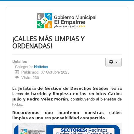
¡CALLES MÁS LIMPIAS Y
ORDENADAS!
Detalles
Categoría:
Noticias
Publicado: 07 Octubre 2025
Visto: 236
La 𝗝𝗲𝗳𝗮𝘁𝘂𝗿𝗮 𝗱𝗲 𝗚𝗲𝘀𝘁𝗶𝗼́𝗻 𝗱𝗲 𝗗𝗲𝘀𝗲𝗰𝗵𝗼𝘀 𝗦𝗼́𝗹𝗶𝗱𝗼𝘀 realiza
tareas de 𝗯𝗮𝗿𝗿𝗶𝗱𝗼 𝘆 𝗹𝗶𝗺𝗽𝗶𝗲𝘇𝗮 𝗲𝗻 𝗹𝗼𝘀 𝗿𝗲𝗰𝗶𝗻𝘁𝗼𝘀 𝗖𝗮𝗿𝗹𝗼𝘀
𝗝𝘂𝗹𝗶𝗼 𝘆 𝗣𝗲𝗱𝗿𝗼 𝗩𝗲́𝗹𝗲𝘇 𝗠𝗼𝗿𝗮́𝗻, contribuyendo al bienestar de
todos.
𝗥𝗲𝗰𝗼𝗿𝗱𝗲𝗺𝗼𝘀 𝗾𝘂𝗲 𝗺𝗮𝗻𝘁𝗲𝗻𝗲𝗿 𝗻𝘂𝗲𝘀𝘁𝗿𝗮𝘀 𝗰𝗮𝗹𝗹𝗲𝘀
𝗹𝗶𝗺𝗽𝗶𝗮𝘀 𝗲𝘀 𝘂𝗻𝗮 𝗿𝗲𝘀𝗽𝗼𝗻𝘀𝗮𝗯𝗶𝗹𝗶𝗱𝗮𝗱 𝗰𝗼𝗺𝗽𝗮𝗿𝘁𝗶𝗱𝗮.