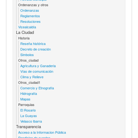
Ordenanzas y otros
Ordenanzas
Reglamentos
Resoluciones
Vicealcaldía
La Ciudad
Historia
Reseña histórica
Decreto de creación
Simbolos
Otros_ciudad
Agricultura y Ganaderia
Vías de comunicación
Clima y Relieve
Otros_ciudad1
Comercio y Etnografía
Hidrografía
Mapas
Parroquias
El Rosario
La Guayas
Velasco Ibarra
Transparencia
Acceso a la Informacion Pública
Rendicion de cuentas