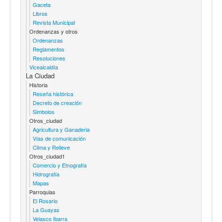
Gaceta
Libros
Revista Municipal
Ordenanzas y otros
Ordenanzas
Reglamentos
Resoluciones
Vicealcaldía
La Ciudad
Historia
Reseña histórica
Decreto de creación
Simbolos
Otros_ciudad
Agricultura y Ganaderia
Vías de comunicación
Clima y Relieve
Otros_ciudad1
Comercio y Etnografía
Hidrografía
Mapas
Parroquias
El Rosario
La Guayas
Velasco Ibarra