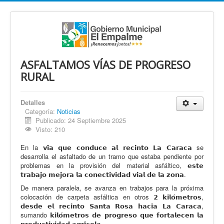
ASFALTAMOS VÍAS DE PROGRESO
RURAL
Detalles
Categoría:
Noticias
Publicado: 24 Septiembre 2025
Visto: 210
En la 𝘃𝗶́𝗮 𝗾𝘂𝗲 𝗰𝗼𝗻𝗱𝘂𝗰𝗲 𝗮𝗹 𝗿𝗲𝗰𝗶𝗻𝘁𝗼 𝗟𝗮 𝗖𝗮𝗿𝗮𝗰𝗮 se
desarrolla el asfaltado de un tramo que estaba pendiente por
problemas en la provisión del material asfáltico, 𝗲𝘀𝘁𝗲
𝘁𝗿𝗮𝗯𝗮𝗷𝗼 𝗺𝗲𝗷𝗼𝗿𝗮 𝗹𝗮 𝗰𝗼𝗻𝗲𝗰𝘁𝗶𝘃𝗶𝗱𝗮𝗱 𝘃𝗶𝗮𝗹 𝗱𝗲 𝗹𝗮 𝘇𝗼𝗻𝗮.
De manera paralela, se avanza en trabajos para la próxima
colocación de carpeta asfáltica en otros 𝟮 𝗸𝗶𝗹𝗼́𝗺𝗲𝘁𝗿𝗼𝘀,
𝗱𝗲𝘀𝗱𝗲 𝗲𝗹 𝗿𝗲𝗰𝗶𝗻𝘁𝗼 𝗦𝗮𝗻𝘁𝗮 𝗥𝗼𝘀𝗮 𝗵𝗮𝗰𝗶𝗮 𝗟𝗮 𝗖𝗮𝗿𝗮𝗰𝗮,
sumando 𝗸𝗶𝗹𝗼́𝗺𝗲𝘁𝗿𝗼𝘀 𝗱𝗲 𝗽𝗿𝗼𝗴𝗿𝗲𝘀𝗼 𝗾𝘂𝗲 𝗳𝗼𝗿𝘁𝗮𝗹𝗲𝗰𝗲𝗻 𝗹𝗮
𝗽𝗿𝗼𝗱𝘂𝗰𝘁𝗶𝘃𝗶𝗱𝗮𝗱 𝗮𝗴𝗿𝗶́𝗰𝗼𝗹𝗮.