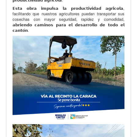
𝗘𝘀𝘁𝗮 𝗼𝗯𝗿𝗮 𝗶𝗺𝗽𝘂𝗹𝘀𝗮 𝗹𝗮 𝗽𝗿𝗼𝗱𝘂𝗰𝘁𝗶𝘃𝗶𝗱𝗮𝗱 𝗮𝗴𝗿𝗶́𝗰𝗼𝗹𝗮,
facilitando que nuestros agricultores puedan transportar sus
cosechas con mayor seguridad, rapidez y comodidad,
𝗮𝗯𝗿𝗶𝗲𝗻𝗱𝗼 𝗰𝗮𝗺𝗶𝗻𝗼𝘀 𝗽𝗮𝗿𝗮 𝗲𝗹 𝗱𝗲𝘀𝗮𝗿𝗿𝗼𝗹𝗹𝗼 𝗱𝗲 𝘁𝗼𝗱𝗼 𝗲𝗹
𝗰𝗮𝗻𝘁𝗼́𝗻.