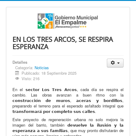
EN LOS TRES ARCOS, SE RESPIRA
ESPERANZA
Detalles
Categoría:
Noticias
Publicado: 18 Septiembre 2025
Visto: 216
En el 𝘀𝗲𝗰𝘁𝗼𝗿 𝗟𝗼𝘀 𝗧𝗿𝗲𝘀 𝗔𝗿𝗰𝗼𝘀, cada día se respira el
cambio. Las obras avanzan a buen ritmo con la
𝗰𝗼𝗻𝘀𝘁𝗿𝘂𝗰𝗰𝗶𝗼́𝗻 𝗱𝗲 𝗺𝘂𝗿𝗼𝘀, 𝗮𝗰𝗲𝗿𝗮𝘀 𝘆 𝗯𝗼𝗿𝗱𝗶𝗹𝗹𝗼𝘀,
preparando el terreno para el esperado asfaltado integral que
𝘁𝗿𝗮𝗻𝘀𝗳𝗼𝗿𝗺𝗮𝗿𝗮́ 𝗽𝗼𝗿 𝗰𝗼𝗺𝗽𝗹𝗲𝘁𝗼 𝘀𝘂𝘀 𝗰𝗮𝗹𝗹𝗲𝘀.
Este proyecto de regeneración urbana no solo mejora la
imagen del barrio, también 𝗱𝗲𝘃𝘂𝗲𝗹𝘃𝗲 𝗹𝗮 𝗶𝗹𝘂𝘀𝗶𝗼́𝗻 𝘆 𝗹𝗮
𝗲𝘀𝗽𝗲𝗿𝗮𝗻𝘇𝗮 𝗮 𝘀𝘂𝘀 𝗳𝗮𝗺𝗶𝗹𝗶𝗮𝘀, que muy pronto disfrutarán de
vías más seguras, limpias y ordenadas.