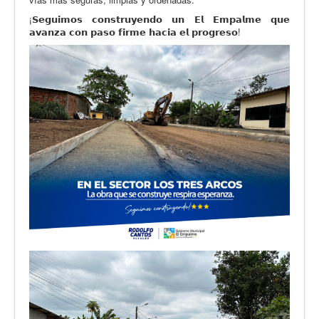
¡𝗦𝗲𝗴𝘂𝗶𝗺𝗼𝘀 𝗰𝗼𝗻𝘀𝘁𝗿𝘂𝘆𝗲𝗻𝗱𝗼 𝘂𝗻 𝗘𝗹 𝗘𝗺𝗽𝗮𝗹𝗺𝗲 𝗾𝘂𝗲
𝗮𝘃𝗮𝗻𝘇𝗮 𝗰𝗼𝗻 𝗽𝗮𝘀𝗼 𝗳𝗶𝗿𝗺𝗲 𝗵𝗮𝗰𝗶𝗮 𝗲𝗹 𝗽𝗿𝗼𝗴𝗿𝗲𝘀𝗼!