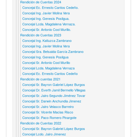
Rendición de Cuentas 2024
Concejal Ec. Ernesto Cantos Cedeño.
Concejal Ing. Javier Molina Vera
Concejal Ing. Genesis Posligua.
Concejal Lcda. Magdalena Vernaza.
Concejal Sr. Antonio Cool Murillo.
Rendición de Cuentas 2023
Concejal Ing. Katiuzca Zambrano
Concejal Ing. Javier Molina Vera
Concejal Sra. Betsaida García Zambrano
Concejal Ing. Genesis Posligua
Concejal Sr. Antonio Cool Murillo
Concejal Lcda. Magdalena Vernaza
Concejal Ec. Ernesto Cantos Cedeño
Rendición de cuentas 2021
Concejal Sr. Bayron Gabriel López Burgos
Concejal Dr. Everth Jamil Bermello Villegas
Concejal Sr. Jairo Segundo Jiménez Tovar
Concejal Sr. Darwin Anchundia Jimenez
Concejal Sr. Jairo Velasco Barreiro
Concejal Sr. Vicente Macias Risco
Concejal Sr. Paco Romero Pinargote
Rendición de Cuentas 2022
Concejal Sr. Bayron Gabriel López Burgos
Concejal Lcdo. Jairo Jimenez