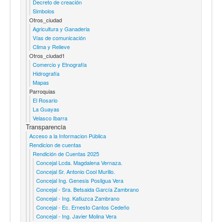
Decreto de creación
Simbolos
Otros_ciudad
Agricultura y Ganaderia
Vías de comunicación
Clima y Relieve
Otros_ciudad1
Comercio y Etnografía
Hidrografía
Mapas
Parroquias
El Rosario
La Guayas
Velasco Ibarra
Transparencia
Acceso a la Informacion Pública
Rendicion de cuentas
Rendición de Cuentas 2025
Concejal Lcda. Magdalena Vernaza.
Concejal Sr. Antonio Cool Murillo.
Concejal Ing. Genesis Posligua Vera
Concejal - Sra. Betsaida García Zambrano
Concejal - Ing. Katiuzca Zambrano
Concejal - Ec. Ernesto Cantos Cedeño
Concejal - Ing. Javier Molina Vera