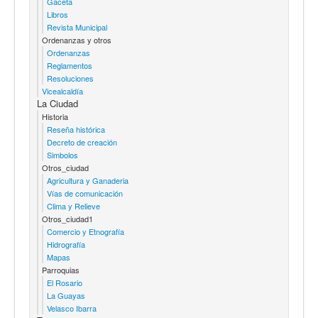
Gaceta
Libros
Revista Municipal
Ordenanzas y otros
Ordenanzas
Reglamentos
Resoluciones
Vicealcaldía
La Ciudad
Historia
Reseña histórica
Decreto de creación
Simbolos
Otros_ciudad
Agricultura y Ganaderia
Vías de comunicación
Clima y Relieve
Otros_ciudad1
Comercio y Etnografía
Hidrografía
Mapas
Parroquias
El Rosario
La Guayas
Velasco Ibarra