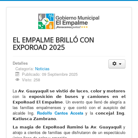
EL EMPALME BRILLÓ CON
EXPOROAD 2025
Detalles
Categoría:
Noticias
Publicado: 09 Septiembre 2025
Visto: 258
La 𝗔𝘃. 𝗚𝘂𝗮𝘆𝗮𝗾𝘂𝗶𝗹 𝘀𝗲 𝘃𝗶𝘀𝘁𝗶𝗼́ 𝗱𝗲 𝗹𝘂𝗰𝗲𝘀, 𝗰𝗼𝗹𝗼𝗿 𝘆 𝗺𝗼𝘁𝗼𝗿𝗲𝘀
con la 𝗲𝘅𝗽𝗼𝘀𝗶𝗰𝗶𝗼́𝗻 𝗱𝗲 𝗯𝘂𝘀𝗲𝘀 𝘆 𝗰𝗮𝗺𝗶𝗼𝗻𝗲𝘀 𝗲𝗻 𝗲𝗹
𝗘𝘅𝗽𝗼𝗥𝗼𝗮𝗱 𝗘𝗹 𝗘𝗺𝗽𝗮𝗹𝗺𝗲. Un evento que llenó de alegría a
las familias empalmenses y que contó con el auspicio del
alcalde Ing.
Rodolfo Cantos Acosta
y la 𝗰𝗼𝗻𝗰𝗲𝗷𝗮𝗹 𝗜𝗻𝗴.
𝗞𝗮𝘁𝗶𝘂𝘀𝗰𝗮 𝗭𝗮𝗺𝗯𝗿𝗮𝗻𝗼.
𝗟𝗮 𝗺𝗮𝗴𝗶𝗮 𝗱𝗲 𝗘𝘅𝗽𝗼𝗥𝗼𝗮𝗱 𝗶𝗹𝘂𝗺𝗶𝗻𝗼́ 𝗹𝗮 𝗔𝘃. 𝗚𝘂𝗮𝘆𝗮𝗾𝘂𝗶𝗹 y
atrajo a cientos de familias que disfrutaron de un espectáculo
único lleno de color y emoción.