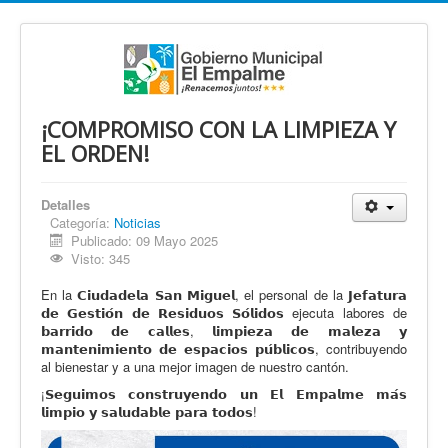
¡COMPROMISO CON LA LIMPIEZA Y
EL ORDEN!
Detalles
Categoría:
Noticias
Publicado: 09 Mayo 2025
Visto: 345
En la 𝗖𝗶𝘂𝗱𝗮𝗱𝗲𝗹𝗮 𝗦𝗮𝗻 𝗠𝗶𝗴𝘂𝗲𝗹, el personal de la 𝗝𝗲𝗳𝗮𝘁𝘂𝗿𝗮
𝗱𝗲 𝗚𝗲𝘀𝘁𝗶𝗼́𝗻 𝗱𝗲 𝗥𝗲𝘀𝗶𝗱𝘂𝗼𝘀 𝗦𝗼́𝗹𝗶𝗱𝗼𝘀 ejecuta labores de
𝗯𝗮𝗿𝗿𝗶𝗱𝗼 𝗱𝗲 𝗰𝗮𝗹𝗹𝗲𝘀, 𝗹𝗶𝗺𝗽𝗶𝗲𝘇𝗮 𝗱𝗲 𝗺𝗮𝗹𝗲𝘇𝗮 𝘆
𝗺𝗮𝗻𝘁𝗲𝗻𝗶𝗺𝗶𝗲𝗻𝘁𝗼 𝗱𝗲 𝗲𝘀𝗽𝗮𝗰𝗶𝗼𝘀 𝗽𝘂́𝗯𝗹𝗶𝗰𝗼𝘀, contribuyendo
al bienestar y a una mejor imagen de nuestro cantón.
¡𝗦𝗲𝗴𝘂𝗶𝗺𝗼𝘀 𝗰𝗼𝗻𝘀𝘁𝗿𝘂𝘆𝗲𝗻𝗱𝗼 𝘂𝗻 𝗘𝗹 𝗘𝗺𝗽𝗮𝗹𝗺𝗲 𝗺𝗮́𝘀
𝗹𝗶𝗺𝗽𝗶𝗼 𝘆 𝘀𝗮𝗹𝘂𝗱𝗮𝗯𝗹𝗲 𝗽𝗮𝗿𝗮 𝘁𝗼𝗱𝗼𝘀!