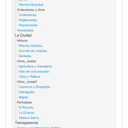
Revista Municipal
Ordenanzas y otros
Ordenanzas
Reglamentos
Resoluciones
Vicealcaldía
La Ciudad
Historia
Reseña histórica
Decreto de creación
Simbolos
Otros_ciudad
Agricultura y Ganaderia
Vías de comunicación
Clima y Relieve
Otros_ciudad1
Comercio y Etnografía
Hidrografía
Mapas
Parroquias
El Rosario
La Guayas
Velasco Ibarra
Transparencia
Acceso a la Informacion Pública